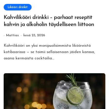
Likööri drinkit
Kahvilikööri drinkki – parhaat reseptit
kahvin ja alkoholin täydelliseen liittoon
Mattias
kesä 23, 2026
Kahvilikööri on yksi monipuolisimmista likööreistä
kotibaarissa — se toimii sellaisenaan jäiden kanssa,
osana kermaista cocktailia...