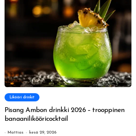
Likööri drinkit
Pisang Ambon drinkki 2026 – trooppinen
banaanilikööricocktail
Mattias
kesä 29, 2026