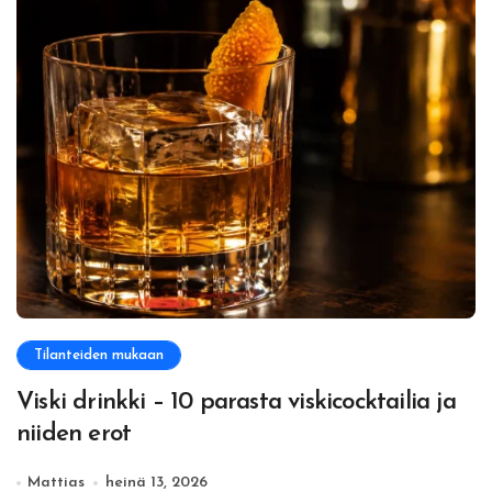
Tilanteiden mukaan
Viski drinkki – 10 parasta viskicocktailia ja
niiden erot
Mattias
heinä 13, 2026