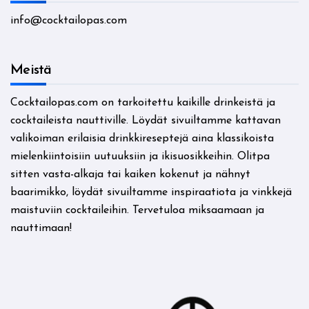
info@cocktailopas.com
Meistä
Cocktailopas.com on tarkoitettu kaikille drinkeistä ja
cocktaileista nauttiville. Löydät sivuiltamme kattavan
valikoiman erilaisia drinkkireseptejä aina klassikoista
mielenkiintoisiin uutuuksiin ja ikisuosikkeihin. Olitpa
sitten vasta-alkaja tai kaiken kokenut ja nähnyt
baarimikko, löydät sivuiltamme inspiraatiota ja vinkkejä
maistuviin cocktaileihin. Tervetuloa miksaamaan ja
nauttimaan!