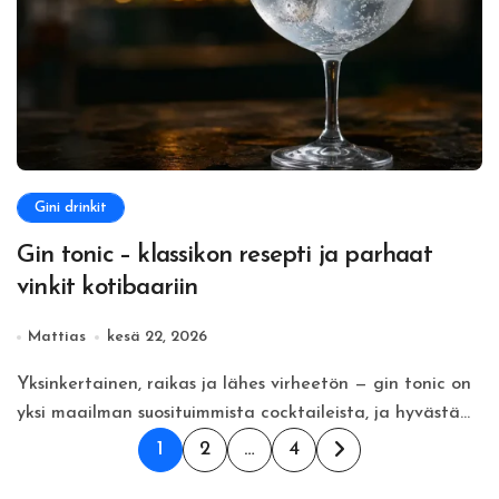
Gini drinkit
Gin tonic – klassikon resepti ja parhaat
vinkit kotibaariin
Mattias
kesä 22, 2026
Yksinkertainen, raikas ja lähes virheetön — gin tonic on
yksi maailman suosituimmista cocktaileista, ja hyvästä...
Artikkelien
1
2
…
4
sivutus