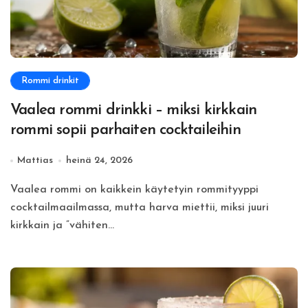
Rommi drinkit
Vaalea rommi drinkki – miksi kirkkain
rommi sopii parhaiten cocktaileihin
Mattias
heinä 24, 2026
Vaalea rommi on kaikkein käytetyin rommityyppi
cocktailmaailmassa, mutta harva miettii, miksi juuri
kirkkain ja ”vähiten...