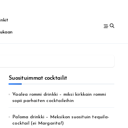
nkit
mukaan
Suosituimmat cocktailit
Vaalea rommi drinkki – miksi kirkkain rommi
sopii parhaiten cocktaileihin
Paloma drinkki – Meksikon suosituin tequila-
cocktail (ei Margarita!)