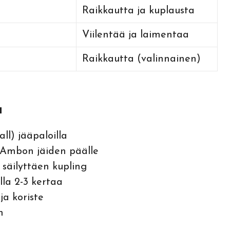
Raikkautta ja kuplausta
Viilentää ja laimentaa
Raikkautta (valinnainen)
a
ll) jääpaloilla
Ambon jäiden päälle
 säilyttäen kupling
la 2-3 kertaa
ja koriste
n