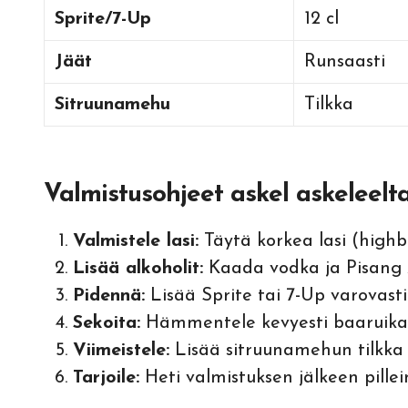
Sprite/7-Up
12 cl
Jäät
Runsaasti
Sitruunamehu
Tilkka
Valmistusohjeet askel askeleelt
Valmistele lasi:
Täytä korkea lasi (highba
Lisää alkoholit:
Kaada vodka ja Pisang 
Pidennä:
Lisää Sprite tai 7-Up varovasti
Sekoita:
Hämmentele kevyesti baaruikal
Viimeistele:
Lisää sitruunamehun tilkka 
Tarjoile:
Heti valmistuksen jälkeen pillei