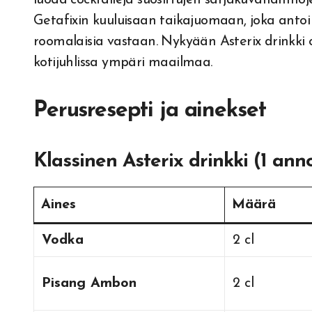
Getafixin kuuluisaan taikajuomaan, joka antoi ga
roomalaisia vastaan. Nykyään Asterix drinkki 
kotijuhlissa ympäri maailmaa.
Perusresepti ja ainekset
Klassinen Asterix drinkki (1 ann
Aines
Määrä
Vodka
2 cl
Pisang Ambon
2 cl