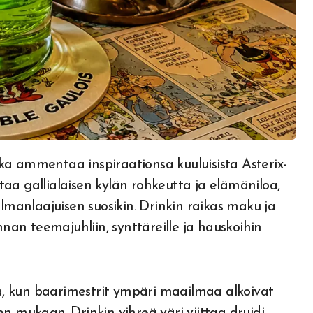
aa gallialaisen kylän rohkeutta ja elämäniloa,
ilmanlaajuisen suosikin. Drinkin raikas maku ja
nnan teemajuhliin, synttäreille ja hauskoihin
lla, kun baarimestrit ympäri maailmaa alkoivat
n mukaan. Drinkin vihreä väri viittaa druidi