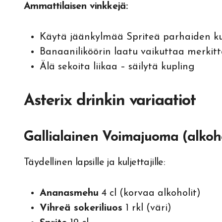
Ammattilaisen vinkkejä:
Käytä jäänkylmää Spriteä parhaiden ku
Banaaniliköörin laatu vaikuttaa merkit
Älä sekoita liikaa – säilytä kupling
Asterix drinkin variaatiot
Gallialainen Voimajuoma (alkoho
Täydellinen lapsille ja kuljettajille:
Ananasmehu
4 cl (korvaa alkoholit)
Vihreä sokeriliuos
1 rkl (väri)