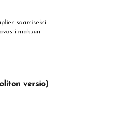
plien saamiseksi
tävästi makuun
liton versio)