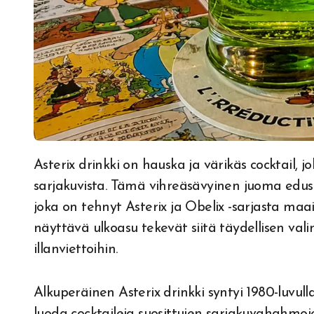
Asterix drinkki on hauska ja värikäs cocktail, joka ammentaa inspiraationsa kuuluisista Asterix-
sarjakuvista. Tämä vihreäsävyinen juoma edust
joka on tehnyt Asterix ja Obelix -sarjasta maa
näyttävä ulkoasu tekevät siitä täydellisen vali
illanviettoihin.
Alkuperäinen Asterix drinkki syntyi 1980-luvu
luoda cocktaileja suosittujen sarjakuvahahmoje