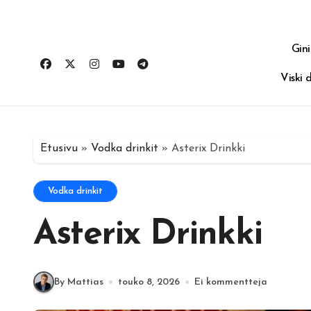
Gini
Viski d
Etusivu
»
Vodka drinkit
»
Asterix Drinkki
Vodka drinkit
Asterix Drinkki
By Mattias
touko 8, 2026
Ei kommentteja