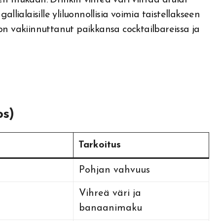
llialaisille yliluonnollisia voimia taistellakseen
on vakiinnuttanut paikkansa cocktailbareissa ja
os)
Tarkoitus
Pohjan vahvuus
Vihreä väri ja
banaanimaku