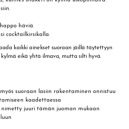
a, kunnes shakeri on kylmä ulkopinnalta.
siin.
lihappo häviä.
i cocktailkirsikalla.
aada kaikki ainekset suoraan jäillä täytettyyn
ä kylmä eikä yhtä ilmava, mutta silti hyvä.
 myös suoraan lasiin rakentaminen onnistuu
ttamiseen kaadettaessa
on nimetty juuri tämän juoman mukaan
luun