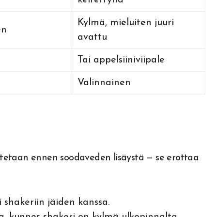
keitettynä
Kylmä, mieluiten juuri
en
avattu
Tai appelsiiniviipale
Valinnainen
vistetaan ennen soodaveden lisäystä — se erottaa
i shakeriin jäiden kanssa.