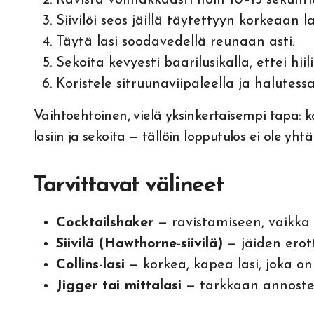
Ravista voimakkaasti noin 10–15 sekunti
Siivilöi seos jäillä täytettyyn korkeaan la
Täytä lasi soodavedellä reunaan asti.
Sekoita kevyesti baarilusikalla, ettei hii
Koristele sitruunaviipaleella ja halutessas
Vaihtoehtoinen, vielä yksinkertaisempi tapa: k
lasiin ja sekoita — tällöin lopputulos ei ole yht
Tarvittavat välineet
Cocktailshaker
— ravistamiseen, vaikka
Siivilä (Hawthorne-siivilä)
— jäiden ero
Collins-lasi
— korkea, kapea lasi, joka 
Jigger tai mittalasi
— tarkkaan annoste