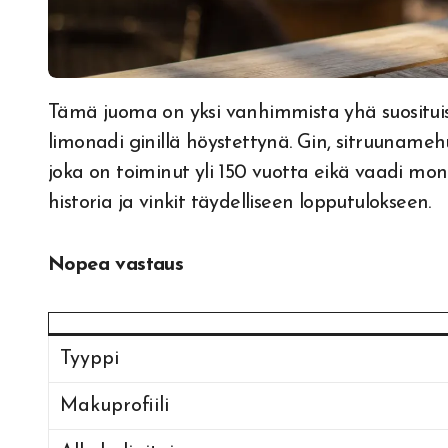
Tämä juoma on yksi vanhimmista yhä suosituista cocktaileista — käytännössä kotitekoinen
limonadi ginillä höystettynä. Gin, sitruunameh
joka on toiminut yli 150 vuotta eikä vaadi mon
historia ja vinkit täydelliseen lopputulokseen.
Nopea vastaus
Tyyppi
Makuprofiili