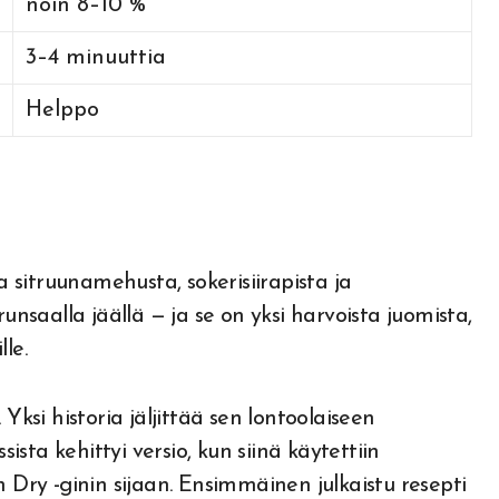
noin 8–10 %
3–4 minuuttia
Helppo
a sitruunamehusta, sokerisiirapista ja
unsaalla jäällä — ja se on yksi harvoista juomista,
le.
Yksi historia jäljittää sen lontoolaiseen
sista kehittyi versio, kun siinä käytettiin
ry -ginin sijaan. Ensimmäinen julkaistu resepti