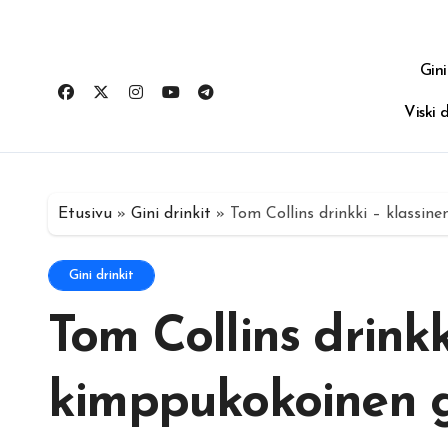
Gini
Viski d
Etusivu
»
Gini drinkit
»
Tom Collins drinkki – klassin
Gini drinkit
Tom Collins drinkk
kimppukokoinen g