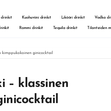
 drinkit
Kuohuviini drinkit
Likööri drinkit
Vodka dri
rinkit
Rommi drinkit
Tequila drinkit
Tilanteiden 
en kimppukokoinen ginicocktail
i – klassinen
inicocktail