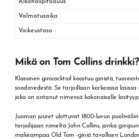
Alkoholipitoisuus
Valmistusaika
Vaikeustaso
Mikä on Tom Collins drinkki?
Klassinen ginicocktail koostuu ginistä, tuoreest
soodavedestä. Se tarjoillaan korkeassa lasissa r
joka on antanut nimensä kokonaiselle lasityypil
Juoman juuret ulottuvat 1800-luvun puoliväliin. 
tarjoilijaan nimeltä John Collins, jonka ginipuns
makeampaa Old Tom -giniä tavallisen London D