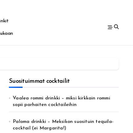
nkit
mukaan
Suosituimmat cocktailit
Vaalea rommi drinkki – miksi kirkkain rommi
sopii parhaiten cocktaileihin
Paloma drinkki – Meksikon suosituin tequila-
cocktail (ei Margarita!)